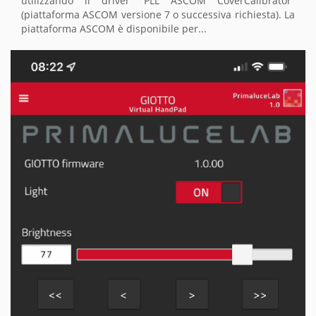
utilizzando il driver “PLL ASCOM CoverCalibrator”
(piattaforma ASCOM versione 7 o successiva richiesta). La
piattaforma ASCOM è disponibile per...