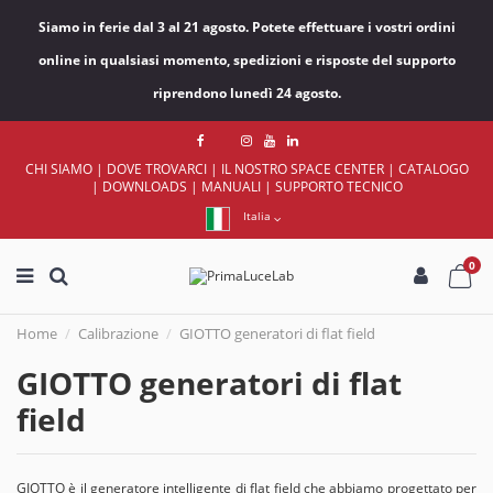
Siamo in ferie dal 3 al 21 agosto. Potete effettuare i vostri ordini
online in qualsiasi momento, spedizioni e risposte del supporto
riprendono lunedì 24 agosto.
CHI SIAMO
|
DOVE TROVARCI
|
IL NOSTRO SPACE CENTER
|
CATALOGO
|
DOWNLOADS
|
MANUALI
|
SUPPORTO TECNICO
Italia
0
Home
Calibrazione
GIOTTO generatori di flat field
GIOTTO generatori di flat
field
GIOTTO è il generatore intelligente di flat field che abbiamo progettato per