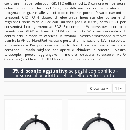
catturare i flat per telescopi. GIOTTO utilizza luci LED con una temperatura
colore simile alla luce del Sole, un diffusore di luce appositamente
progettato e grazie alle viti di blocco incluse potete fissarlo davanti ai
telescopi. GIOTTO è dotato di elettronica integrata che consente di
regolare l'intensità della luce con 100 passi (da 0 a 100%), porta USB-C per
consentirvi il collegamento ad EAGLE o computer Windows per il controllo
remoto con PLAY o driver ASCOM, connettività WiFi per consentirvi di
controllarlo in modalità wireless utilizzando il vostro smartphone o tablet
tramite la Virtual HandPad inclusa e porta di alimentazione 12V! E se volete
automatizzare l'acquisizione dei vostri file di calibrazione o se state
cercando il modo migliore per aprire e chiudere in remoto il vostro
telescopio, potete aggiungere il motore chiusura telescopio ALTO
(opzionale) e utilizzare GIOTTO come un tappo motorizzato!
3% di sconto aggiuntivo
se paghi con bonifico -
inserisci il prodotto nel carrello per lo sconto
Rilevanza
11