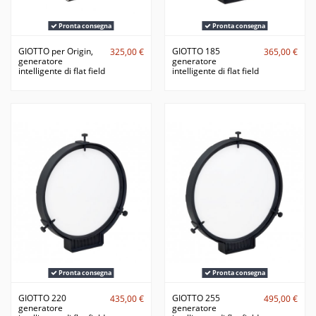
Pronta consegna
Pronta consegna
GIOTTO per Origin,
GIOTTO 185
325,00 €
365,00 €
generatore
generatore
intelligente di flat field
intelligente di flat field
Pronta consegna
Pronta consegna
GIOTTO 220
GIOTTO 255
435,00 €
495,00 €
generatore
generatore