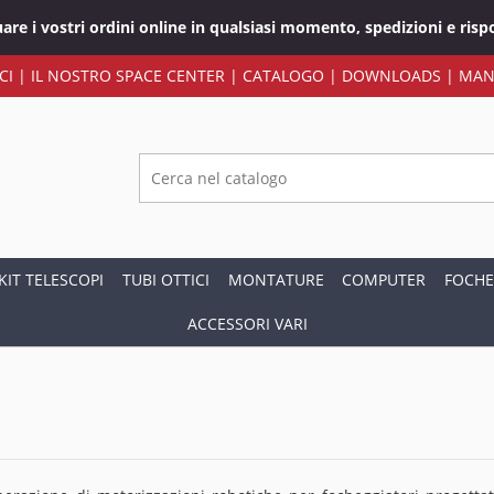
tuare i vostri ordini online in qualsiasi momento, spedizioni e ri
CI
|
IL NOSTRO SPACE CENTER
|
CATALOGO
|
DOWNLOADS
|
MAN
KIT TELESCOPI
TUBI OTTICI
MONTATURE
COMPUTER
FOCHE
ACCESSORI VARI