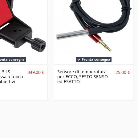
onta consegna
Pronta consegna
 3 LS
Sensore di temperatura
349,00 €
25,00 €
ssa a fuoco
per ECCO, SESTO SENSO
biettivi
ed ESATTO