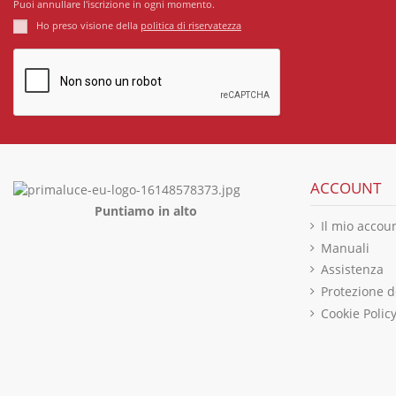
Puoi annullare l'iscrizione in ogni momento.
Ho preso visione della
politica di riservatezza
ACCOUNT
Puntiamo in alto
Il mio accou
Manuali
Assistenza
Protezione d
Cookie Polic