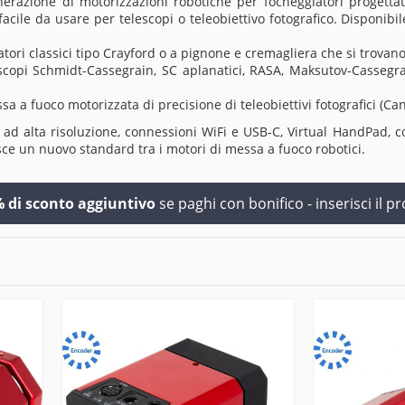
nerazione di motorizzazioni robotiche per focheggiatori progett
 facile da usare per telescopi o teleobiettivo fotografico. Disponi
ori classici tipo Crayford o a pignone e cremagliera che si trovano 
copi Schmidt-Cassegrain, SC aplanatici, RASA, Maksutov-Cassegra
 a fuoco motorizzata di precisione di teleobiettivi fotografici (Cano
ad alta risoluzione, connessioni WiFi e USB-C, Virtual HandPad, c
 un nuovo standard tra i motori di messa a fuoco robotici.
 di sconto aggiuntivo
se paghi con bonifico - inserisci il p