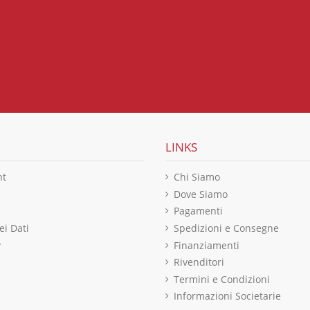
LINKS
nt
Chi Siamo
Dove Siamo
Pagamenti
ei Dati
Spedizioni e Consegne
y
Finanziamenti
Rivenditori
Termini e Condizioni
Informazioni Societarie