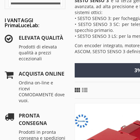
SESTO SENSO 3
è la terza ge
avanzata, ad alta precisione e
sistemi ottici:
• SESTO SENSO 3: per focheggiat
I VANTAGGI
• SESTO SENSO 3 SC: per teles
PrimaLuceLab:
specchio primario.
• SESTO SENSO 3 LS: per la messa
ELEVATA QUALITÀ
Con encoder integrato, motore 
Prodotti di elevata
ASCOM, SESTO SENSO 3 definisce
qualità a prezzi
eccezionali
3%
ACQUISTA ONLINE
Ordina on-line e
ricevi
COMODAMENTE dove
vuoi.
PRONTA
CONSEGNA
Prodotti in pronta
consegna e spedizioni