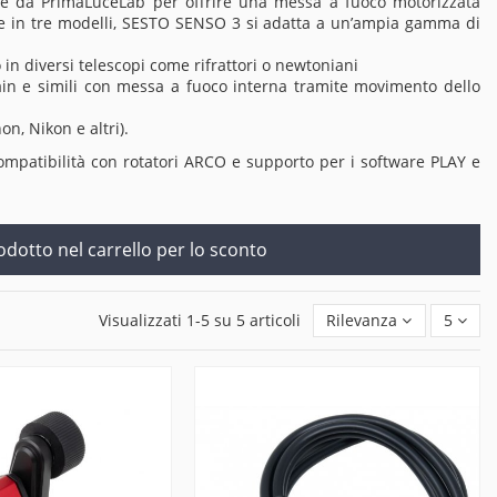
ate da PrimaLuceLab per offrire una messa a fuoco motorizzata
bile in tre modelli, SESTO SENSO 3 si adatta a un’ampia gamma di
in diversi telescopi come rifrattori o newtoniani
in e simili con messa a fuoco interna tramite movimento dello
n, Nikon e altri).
ompatibilità con rotatori ARCO e supporto per i software PLAY e
rodotto nel carrello per lo sconto
Visualizzati 1-5 su 5 articoli
Rilevanza
5