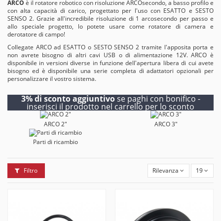
ARCO
è il rotatore robotico con risoluzione ARCOsecondo, a basso profilo e
con alta capacità di carico, progettato per l'uso con ESATTO e SESTO
SENSO 2. Grazie all'incredibile risoluzione di 1 arcosecondo per passo e
allo speciale progetto, lo potete usare come rotatore di camera e
derotatore di campo!
Collegate ARCO ad ESATTO o SESTO SENSO 2 tramite l'apposita porta e
non avrete bisogno di altri cavi USB o di alimentazione 12V. ARCO è
disponibile in versioni diverse in funzione dell'apertura libera di cui avete
bisogno ed è disponibile una serie completa di adattatori opzionali per
personalizzare il vostro sistema.
3% di sconto aggiuntivo
se paghi con bonifico -
inserisci il prodotto nel carrello per lo sconto
ARCO 2"
ARCO 3"
Parti di ricambio
Filtro
Rilevanza
19