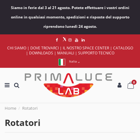
Siamo in ferie dal 3 al 21 agosto. Potete effettuare i vostri ordini
online in qualsiasi momento, spedizioni e risposte del supporto
riprendono lunedì 24 agosto.
CHI SIAMO
|
DOVE TROVARCI
|
IL NOSTRO SPACE CENTER
|
CATALOGO
|
DOWNLOADS
|
MANUALI
|
SUPPORTO TECNICO
Italia
0
Home
Rotatori
Rotatori