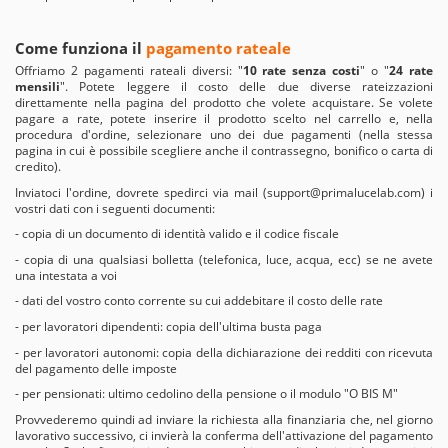
Come funziona il
pagamento rateale
Offriamo 2 pagamenti rateali diversi: "
10 rate senza costi
" o "
24 rate
mensili
". Potete leggere il costo delle due diverse rateizzazioni
direttamente nella pagina del prodotto che volete acquistare. Se volete
pagare a rate, potete inserire il prodotto scelto nel carrello e, nella
procedura d'ordine, selezionare uno dei due pagamenti (nella stessa
pagina in cui è possibile scegliere anche il contrassegno, bonifico o carta di
credito).
Inviatoci l'ordine, dovrete spedirci via mail (
support@primalucelab.com
) i
vostri dati con i seguenti documenti:
- copia di un documento di identità valido e il codice fiscale
- copia di una qualsiasi bolletta (telefonica, luce, acqua, ecc) se ne avete
una intestata a voi
- dati del vostro conto corrente su cui addebitare il costo delle rate
- per lavoratori dipendenti: copia dell'ultima busta paga
- per lavoratori autonomi: copia della dichiarazione dei redditi con ricevuta
del pagamento delle imposte
- per pensionati: ultimo cedolino della pensione o il modulo "O BIS M"
Provvederemo quindi ad inviare la richiesta alla finanziaria che, nel giorno
lavorativo successivo, ci invierà la conferma dell'attivazione del pagamento