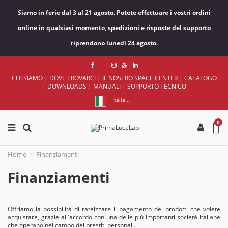
Siamo in ferie dal 3 al 21 agosto. Potete effettuare i vostri ordini
online in qualsiasi momento, spedizioni e risposte del supporto
riprendono lunedì 24 agosto.
CHI SIAMO
|
DOVE TROVARCI
|
IL NOSTRO SPACE CENTER
|
CATALOGO
|
DOWNLOADS
|
MANUALI
|
SUPPORTO TECNICO
Italia
0
Home
Finanziamenti
Finanziamenti
Offriamo la possibilità di rateizzare il pagamento dei prodotti che volete
acquistare, grazie all'accordo con una delle più importanti società italiane
che operano nel campo dei prestiti personali.