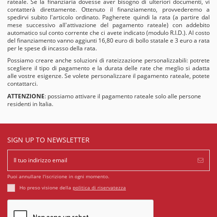
rateale. Se la finanziaria dovesse aver bisogno di ulteriori documenti, vi
contatterà direttamente. Ottenuto il finanziamento, provvederemo a
spedirvi subito l'articolo ordinato. Pagherete quindi la rata (a partire dal
mese successivo all'attivazione del pagamento rateale) con addebito
automatico sul conto corrente che ci avete indicato (modulo R.I.D.). Al costo
del finanziamento vanno aggiunti 16,80 euro di bollo statale e 3 euro a rata
per le spese di incasso della rata.
Possiamo creare anche soluzioni di rateizzazione personalizzabili: potrete
scegliere il tipo di pagamento e la durata delle rate che meglio si adatta
alle vostre esigenze. Se volete personalizzare il pagamento rateale, potete
contattarci
.
ATTENZIONE
: possiamo attivare il pagamento rateale solo alle persone
residenti in Italia.
SIGN UP TO NEWSLETTER
Puoi annullare l'iscrizione in ogni momento.
Ho preso visione della
politica di riservatezza