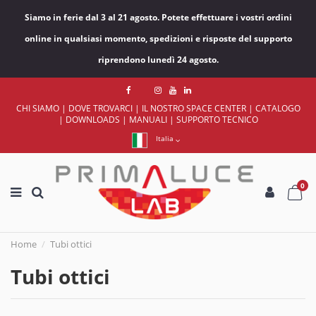
Siamo in ferie dal 3 al 21 agosto. Potete effettuare i vostri ordini
online in qualsiasi momento, spedizioni e risposte del supporto
riprendono lunedì 24 agosto.
CHI SIAMO
|
DOVE TROVARCI
|
IL NOSTRO SPACE CENTER
|
CATALOGO
|
DOWNLOADS
|
MANUALI
|
SUPPORTO TECNICO
Italia
0
Home
Tubi ottici
Tubi ottici