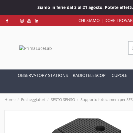
Siamo in ferie dal 3 al 21 agosto. Potete effet
CHI SIAMO
|
DOVE TROVAR
OBSERVATORY STATIONS
RADIOTELESCOPI
CUPOLE
Home
Focheggiatori
SESTO SENSO
Supporto fotocamera per SE