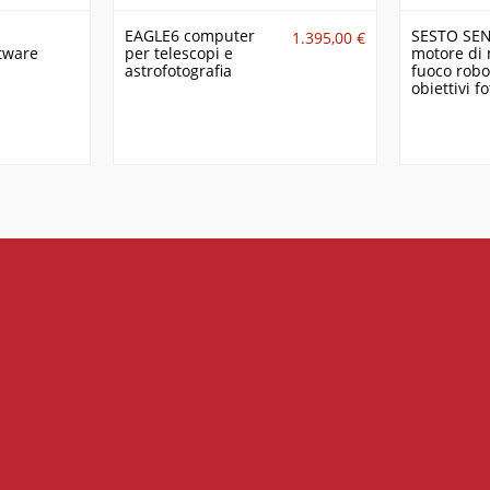
EAGLE6 computer
SESTO SEN
1.395,00 €
tware
per telescopi e
motore di
astrofotografia
fuoco robo
obiettivi fo