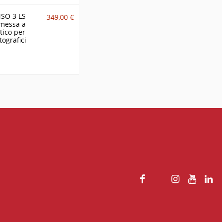
SO 3 LS
349,00 €
 messa a
tico per
tografici