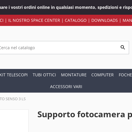
tuare i vostri ordini online in qualsiasi momento, spedizioni e ri
CI
|
IL NOSTRO SPACE CENTER
|
CATALOGO
|
DOWNLOADS
|
MAN
KIT TELESCOPI
TUBI OTTICI
MONTATURE
COMPUTER
FOCHE
ACCESSORI VARI
STO SENSO 3 LS
Supporto fotocamera p