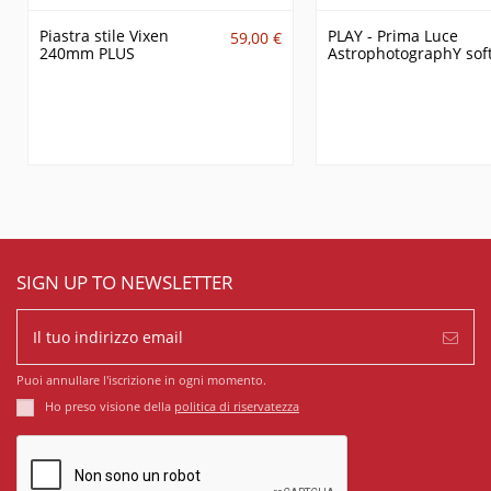
Piastra stile Vixen
PLAY - Prima Luce
59,00 €
240mm PLUS
AstrophotographY sof
SIGN UP TO NEWSLETTER
Puoi annullare l'iscrizione in ogni momento.
Ho preso visione della
politica di riservatezza