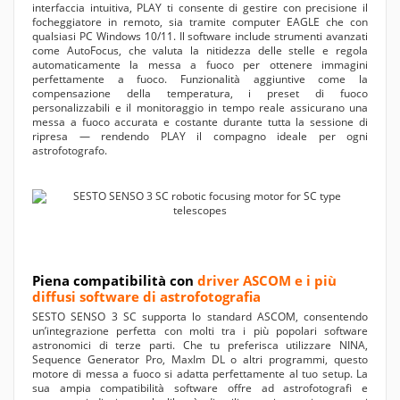
interfaccia intuitiva, PLAY ti consente di gestire con precisione il
focheggiatore in remoto, sia tramite computer EAGLE che con
qualsiasi PC Windows 10/11. Il software include strumenti avanzati
come AutoFocus, che valuta la nitidezza delle stelle e regola
automaticamente la messa a fuoco per ottenere immagini
perfettamente a fuoco. Funzionalità aggiuntive come la
compensazione della temperatura, i preset di fuoco
personalizzabili e il monitoraggio in tempo reale assicurano una
messa a fuoco accurata e costante durante tutta la sessione di
ripresa — rendendo PLAY il compagno ideale per ogni
astrofotografo.
Piena compatibilità con
driver ASCOM e i più
diffusi software di astrofotografia
SESTO SENSO 3 SC supporta lo standard ASCOM, consentendo
un’integrazione perfetta con molti tra i più popolari software
astronomici di terze parti. Che tu preferisca utilizzare NINA,
Sequence Generator Pro, MaxIm DL o altri programmi, questo
motore di messa a fuoco si adatta perfettamente al tuo setup. La
sua ampia compatibilità software offre ad astrofotografi e