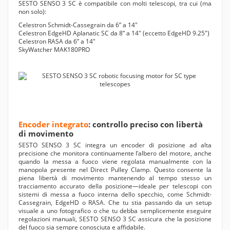
SESTO SENSO 3 SC è compatibile con molti telescopi, tra cui (ma
non solo):
Celestron Schmidt-Cassegrain da 6” a 14"
Celestron EdgeHD Aplanatic SC da 8” a 14" (eccetto EdgeHD 9.25")
Celestron RASA da 6” a 14"
SkyWatcher MAK180PRO
Encoder integrato
: controllo preciso con libertà
di movimento
SESTO SENSO 3 SC integra un encoder di posizione ad alta
precisione che monitora continuamente l’albero del motore, anche
quando la messa a fuoco viene regolata manualmente con la
manopola presente nel Direct Pulley Clamp. Questo consente la
piena libertà di movimento mantenendo al tempo stesso un
tracciamento accurato della posizione—ideale per telescopi con
sistemi di messa a fuoco interna dello specchio, come Schmidt-
Cassegrain, EdgeHD o RASA. Che tu stia passando da un setup
visuale a uno fotografico o che tu debba semplicemente eseguire
regolazioni manuali, SESTO SENSO 3 SC assicura che la posizione
del fuoco sia sempre conosciuta e affidabile.