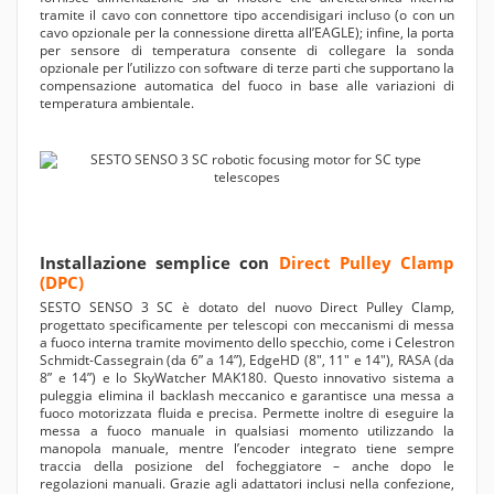
tramite il cavo con connettore tipo accendisigari incluso (o con un
cavo opzionale per la connessione diretta all’EAGLE); infine, la porta
per sensore di temperatura consente di collegare la sonda
opzionale per l’utilizzo con software di terze parti che supportano la
compensazione automatica del fuoco in base alle variazioni di
temperatura ambientale.
Installazione semplice con
Direct Pulley Clamp
(DPC)
SESTO SENSO 3 SC è dotato del nuovo Direct Pulley Clamp,
progettato specificamente per telescopi con meccanismi di messa
a fuoco interna tramite movimento dello specchio, come i Celestron
Schmidt-Cassegrain (da 6” a 14”), EdgeHD (8", 11" e 14"), RASA (da
8” e 14”) e lo SkyWatcher MAK180. Questo innovativo sistema a
puleggia elimina il backlash meccanico e garantisce una messa a
fuoco motorizzata fluida e precisa. Permette inoltre di eseguire la
messa a fuoco manuale in qualsiasi momento utilizzando la
manopola manuale, mentre l’encoder integrato tiene sempre
traccia della posizione del focheggiatore – anche dopo le
regolazioni manuali. Grazie agli adattatori inclusi nella confezione,