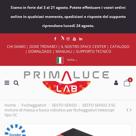
Siamo in ferie dal 3 al 21 agosto. Potete effettuare i vostri ordini
online in qualsiasi momento, spedizioni e risposte del supporto
riprendono lunedì 24 agosto.
CHI SIAMO
|
DOVE TROVARCI
|
IL NOSTRO SPACE CENTER
|
CATALOGO
|
DOWNLOADS
|
MANUALI
|
SUPPORTO TECNICO
Italia
0
Home
Focheggiatori
SESTO SENSO
SESTO SENSO 3 SC
motore di messa a fuoco robotico per focheggiatori telescopi
tipo SC