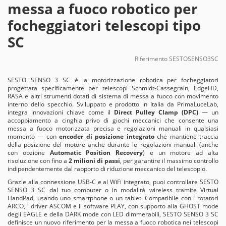
messa a fuoco robotico per
focheggiatori telescopi tipo
SC
Riferimento
SESTOSENSO3SC
SESTO SENSO 3 SC è la motorizzazione robotica per focheggiatori
progettata specificamente per telescopi Schmidt-Cassegrain, EdgeHD,
RASA e altri strumenti dotati di sistema di messa a fuoco con movimento
interno dello specchio. Sviluppato e prodotto in Italia da PrimaLuceLab,
integra innovazioni chiave come il
Direct Pulley Clamp (DPC)
— un
accoppiamento a cinghia privo di giochi meccanici che consente una
messa a fuoco motorizzata precisa e regolazioni manuali in qualsiasi
momento — con
encoder di posizione integrato
che mantiene traccia
della posizione del motore anche durante le regolazioni manuali (anche
con opzione
Automatic Position Recovery
) e un motore ad alta
risoluzione con fino a
2 milioni di passi
, per garantire il massimo controllo
indipendentemente dal rapporto di riduzione meccanico del telescopio.
Grazie alla connessione USB-C e al WiFi integrato, puoi controllare SESTO
SENSO 3 SC dal tuo computer o in modalità wireless tramite Virtual
HandPad, usando uno smartphone o un tablet. Compatibile con i rotatori
ARCO, i driver ASCOM e il software PLAY, con supporto alla GHOST mode
degli EAGLE e della DARK mode con LED dimmerabili, SESTO SENSO 3 SC
definisce un nuovo riferimento per la messa a fuoco robotica nei telescopi