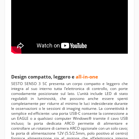
Design compatto, leggero e
all-in-one
SESTO SENSO 3 SC presenta un corpo compatto e leggero che
integra al suo interno tutta l’elettronica di controllo, con porte
comodamente posizionate sul lato. L’unità include LED di stato
regolabili in luminosità, che possono anche essere spenti
completamente per ridurre al minimo le luci indesiderate durante
le osservazioni o le sessioni di imaging notturne. La connettività è
semplice ed efficiente: una porta USB-C consente la connessione a
un EAGLE o a qualsiasi computer Windows® tramite il cavo USB
incluso; la porta dedicata ARCO permette di alimentare e
controllare un rotatore di camera ARCO opzionale con un solo cavo;
la porta di alimentazione 12V (5.5/2.5mm, polo positivo al centro)
fornisce alimentazione sia al motore che all’elettronica interna