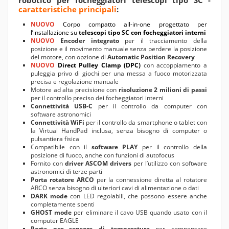
robotico per focheggiatori telescopi tipo SC -
caratteristiche principali
:
NUOVO
Corpo compatto all-in-one progettato per
l’installazione su
telescopi tipo SC con focheggiatori interni
NUOVO
Encoder integrato
per il tracciamento della
posizione e il movimento manuale senza perdere la posizione
del motore, con opzione di
Automatic Position Recovery
NUOVO
Direct Pulley Clamp (DPC)
con accoppiamento a
puleggia privo di giochi per una messa a fuoco motorizzata
precisa e regolazione manuale
Motore ad alta precisione con
risoluzione 2 milioni di passi
per il controllo preciso dei focheggiatori interni
Connettività USB-C
per il controllo da computer con
software astronomici
Connettività WiFi
per il controllo da smartphone o tablet con
la Virtual HandPad inclusa, senza bisogno di computer o
pulsantiera fisica
Compatibile con il
software
PLAY
per il controllo della
posizione di fuoco, anche con funzioni di autofocus
Fornito con
driver ASCOM drivers
per l’utilizzo con software
astronomici di terze parti
Porta rotatore ARCO
per la connessione diretta al rotatore
ARCO senza bisogno di ulteriori cavi di alimentazione o dati
DARK mode
con LED regolabili, che possono essere anche
completamente spenti
GHOST mode
per eliminare il cavo USB quando usato con il
computer EAGLE
Porta per sensore di temperatura
per compensare