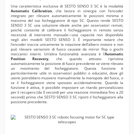
Una caratteristica esclusiva di SESTO SENSO 3 SC è la modalità
Automatic Calibration
, che lavora in sinergia con l’encoder
integrato per rilevare automaticamente le posizioni minima e
massima del tuo focheggiatore di tipo SC. Questo rende SESTO
SENSO 3 SC una soluzione ideale anche per osservatori remoti,
poiché consente di calibrare il focheggiatore in remoto senza
necessità di intervento manuale—una capacità non disponibile
negli altri modelli SESTO SENSO 3. È importante notare che
l’encoder traccia unicamente la rotazione dell’albero motore e non
può rilevare variazioni di fuoco causate da mirror flop o giochi
meccanici interni. Un’altra funzionalità avanzata è l’
Automatic
Position Recovery
, che quando attivato ripristina
automaticamente la posizione di fuoco precedente se viene rilevato
un movimento del focheggiatore. Questa funzione è
particolarmente utile in osservatori pubblici o educativi, dove gli
utenti potrebbero muovere manualmente la manopola del fuoco, o
se il focheggiatore viene spostato accidentalmente. Quando la
funzione è attiva, è possibile impostare un ritardo personalizzato
per il recupero (da 0 secondi per una reazione immediata fino a 20
secondi) prima che SESTO SENSO 3 SC riporti il focheggiatore alla
posizione precedente.