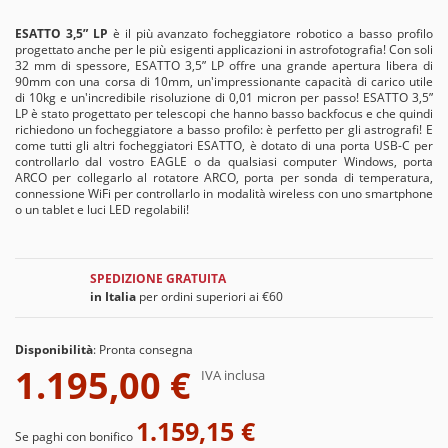
ESATTO 3,5” LP
è il più avanzato focheggiatore robotico a basso profilo
progettato anche per le più esigenti applicazioni in astrofotografia! Con soli
32 mm di spessore, ESATTO 3,5” LP offre una grande apertura libera di
90mm con una corsa di 10mm, un'impressionante capacità di carico utile
di 10kg e un'incredibile risoluzione di 0,01 micron per passo! ESATTO 3,5”
LP è stato progettato per telescopi che hanno basso backfocus e che quindi
richiedono un focheggiatore a basso profilo: è perfetto per gli astrografi! E
come tutti gli altri focheggiatori ESATTO, è dotato di una porta USB-C per
controllarlo dal vostro EAGLE o da qualsiasi computer Windows, porta
ARCO per collegarlo al rotatore ARCO, porta per sonda di temperatura,
connessione WiFi per controllarlo in modalità wireless con uno smartphone
o un tablet e luci LED regolabili!
SPEDIZIONE GRATUITA
in Italia
per ordini superiori ai €60
Disponibilità
:
Pronta consegna
1.195,00 €
IVA inclusa
1.159,15 €
Se paghi con bonifico