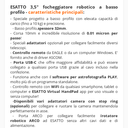
ESATTO 3,5" focheggiatore robotico a basso
profilo -
caratteristiche principali
:
- Speciale progetto a basso profilo con elevata capacità di
carico (fino a 10 kg) e precisione.
- Basso profilo,
spessore
32mm
.
- Corsa 10mm e incredibile risoluzione di
0.01 micron per
passo
!
- Speciali
adattatori
opzionali per collegare facilmente diversi
telescopi.
-
Controllo remoto
da EAGLE o da un computer Windows. E'
fornito anche di driver ASCOM.
-
Porta USB-C
che offre maggiore affidabilità e può essere
collegato a qualsiasi porta USB grazie al cavo incluso nella
confezione.
- Funziona anche con il
software per astrofotografia PLAY
,
molto più di un programma standalone.
- Controllo remoto con
WiFi
da qualsiasi smartphone, tablet o
computer e
ESATTO Virtual HandPad
app per uso visuale o
senza computer!
-
Disponibili vari adattatori camera con stop ring
(opzionali)
per collegare e ruotare la camera mantenendola
perfettamente in asse.
- Porta ARCO per collegare facilmente il
rotatore
robotico ARCO
ad ESATTO senza altri cavi dati e di
alimentazione.