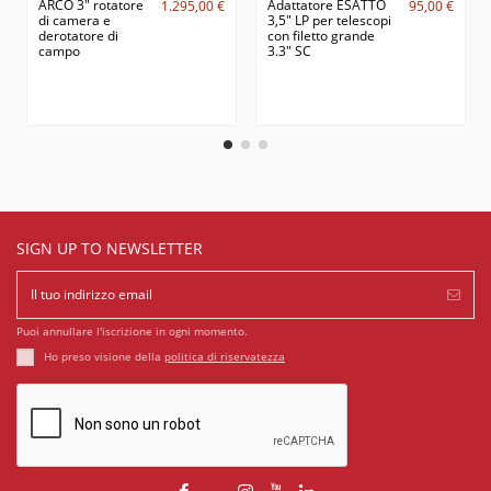
ARCO 3" rotatore
Adattatore ESATTO
1.295,00 €
95,00 €
di camera e
3,5" LP per telescopi
derotatore di
con filetto grande
campo
3.3" SC
SIGN UP TO NEWSLETTER
Puoi annullare l'iscrizione in ogni momento.
Ho preso visione della
politica di riservatezza