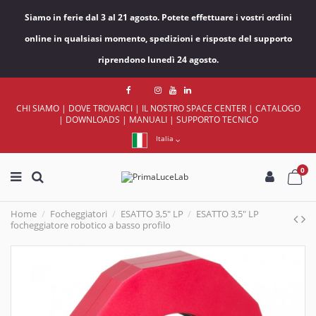
Siamo in ferie dal 3 al 21 agosto. Potete effettuare i vostri ordini
online in qualsiasi momento, spedizioni e risposte del supporto
riprendono lunedì 24 agosto.
CHI SIAMO
|
DOVE TROVARCI
|
IL NOSTRO SPACE CENTER
|
CATALOGO
|
DOWNLOADS
|
MANUALI
|
SUPPORTO TECNICO
Italia
0
Home
Focheggiatori
ESATTO 3,5" LP
ESATTO 3,5" LP
focheggiatore robotico a basso profilo