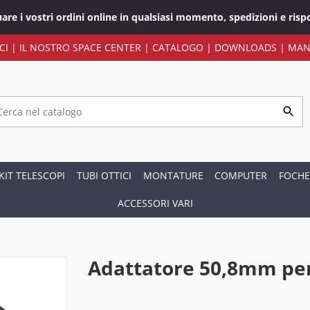
tuare i vostri ordini online in qualsiasi momento, spedizioni e ri
CI
|
IL NOSTRO SPACE CENTER
|
CATALOGO
|
DOWNLOADS
|
MAN
KIT TELESCOPI
TUBI OTTICI
MONTATURE
COMPUTER
FOCHE
ACCESSORI VARI
Adattatore 50,8mm pe