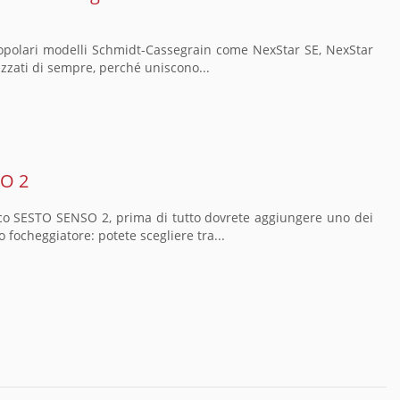
 i popolari modelli Schmidt-Cassegrain come NexStar SE, NexStar
ezzati di sempre, perché uniscono...
SO 2
uoco SESTO SENSO 2, prima di tutto dovrete aggiungere uno dei
o focheggiatore: potete scegliere tra...