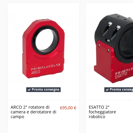
Pronta consegna
Pronta conse
ARCO 2" rotatore di
ESATTO 2"
695,00 €
camera e derotatore di
focheggiatore
campo
robotico