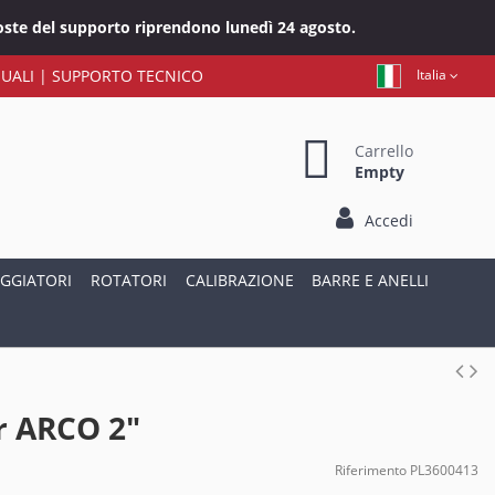
sposte del supporto riprendono lunedì 24 agosto.
UALI
|
SUPPORTO TECNICO
Italia
Carrello
Empty
Accedi
GGIATORI
ROTATORI
CALIBRAZIONE
BARRE E ANELLI
r ARCO 2"
Riferimento
PL3600413