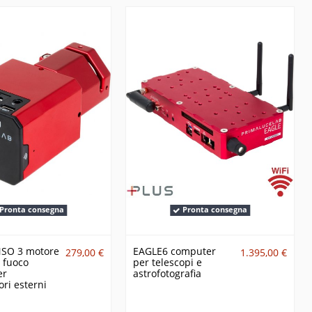
Pronta consegna
Pronta consegna
SO 3 motore
EAGLE6 computer
279,00 €
1.395,00 €
 fuoco
per telescopi e
er
astrofotografia
ori esterni