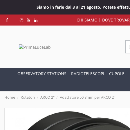
Siamo in ferie dal 3 al 21 agosto. Potete effet
CHI SIAMO
|
DOVE TROVAR
OBSERVATORY STATIONS
RADIOTELESCOPI
CUPOLE
Home
Rotatori
ARCO 2"
Adattatore 50,8mm per ARCO 2"