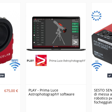
gna
PLAY - Prima Luce
SESTO SEN
675,00 €
AstrophotographY software
di messa a
robotico p
focheggiat