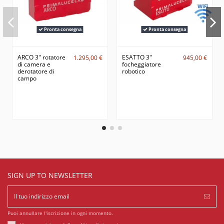
Pronta consegna
Pronta consegna
ARCO 3" rotatore
ESATTO 3"
1.295,00 €
945,00 €
di camera e
focheggiatore
derotatore di
robotico
campo
SIGN UP TO NEWSLETTER
Puoi annullare l'iscrizione in ogni momento.