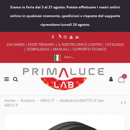
Siamo in ferie dal 3 al 21 agosto. Potete effettuare i vostri ordini
online in qualsiasi momento, spedizioni e risposte del supporto
riprendono lunedì 24 agosto.
CHI SIAMO
|
DOVE TROVARCI
|
IL NOSTRO SPACE CENTER
|
CATALOGO
|
DOWNLOADS
|
MANUALI
|
SUPPORTO TECNICO
Italia
0
Home
Rotatori
ARCO 3"
Adattatore ESATTO 3" per
ARCO 3"