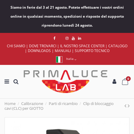
Siamo in ferie dal 3 al 21 agosto. Potete effettuare i vostri ordini
online in qualsiasi momento, spedizioni e risposte del supporto
riprendono lunedì 24 agosto.
CHI SIAMO
|
DOVE TROVARCI
|
IL NOSTRO SPACE CENTER
|
CATALOGO
|
DOWNLOADS
|
MANUALI
|
SUPPORTO TECNICO
Italia
0
Home
Calibrazione
Parti di ricambio
Clip di bloccaggio
cavi (CLC) per GIOTTO