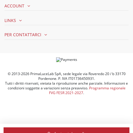
ACCOUNT
LINKS
PER CONTATTARCI
© 2013-2026 PrimaLuceLab SpA, sede legale via Roveredo 20 / b 33170
Pordenone. P. IVA IT01736450931.
Tutti i diritti riservati, vietata la riproduzione anche parziale. Informazioni e
condizioni soggette a variazioni senza preavviso.
Programma regionale
FVG FESR 2021-2027
.
Le tue preferenze relative alla privacy