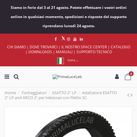
Siamo in ferie dal 3 al 21 agosto. Potete effettuare i vostri ordini
online in qualsiasi momento, spedizioni e risposte del supporto
riprendono lunedì 24 agosto.
CHI SIAMO
|
DOVE TROVARCI
|
IL NOSTRO SPACE CENTER
|
CATALOGO
|
DOWNLOADS
|
MANUALI
|
SUPPORTO TECNICO
Italia
0
Home
Focheggiatori
ESATTO 2" LP
Adattatore ESATTO
2" LP and ARCO 2" per telescopi con filetto SC