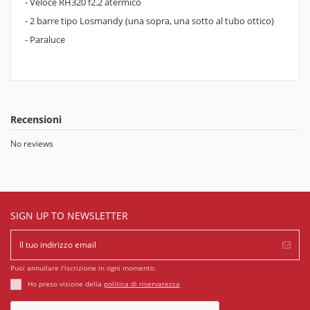
- Veloce RH320 f2.2 atermico
- 2 barre tipo Losmandy (una sopra, una sotto al tubo ottico)
- Paraluce
Recensioni
No reviews
SIGN UP TO NEWSLETTER
Puoi annullare l'iscrizione in ogni momento.
Ho preso visione della
politica di riservatezza