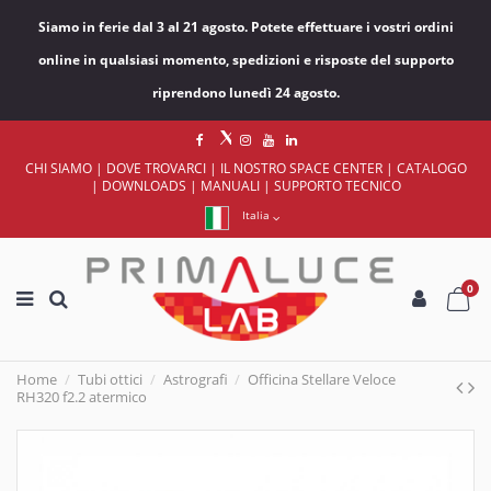
Siamo in ferie dal 3 al 21 agosto. Potete effettuare i vostri ordini
online in qualsiasi momento, spedizioni e risposte del supporto
riprendono lunedì 24 agosto.
CHI SIAMO
|
DOVE TROVARCI
|
IL NOSTRO SPACE CENTER
|
CATALOGO
|
DOWNLOADS
|
MANUALI
|
SUPPORTO TECNICO
Italia
0
Home
Tubi ottici
Astrografi
Officina Stellare Veloce
RH320 f2.2 atermico