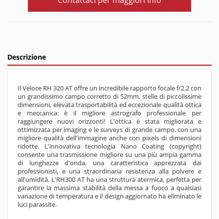
Contattaci per maggiori info
Descrizione
Il Veloce RH 320 AT offre un incredibile rapporto focale f/2.2 con
un grandissimo campo corretto di 52mm, stelle di piccolissime
dimensioni, elevata trasportabilità ed eccezionale qualità ottica
e meccanica: è il migliore astrografo professionale per
raggiungere nuovi orizzonti! L'ottica è stata migliorata e
ottimizzata per imaging e le surveys di grande campo, con una
migliore qualità dell'immagine anche con pixels di dimensioni
ridotte. L'innovativa tecnologia Nano Coating (copyright)
consente una trasmissione migliore su una più ampia gamma
di lunghezze d'onda, una caratteristica apprezzata dai
professionisti, e una straordinaria resistenza alla polvere e
all'umidità. L'RH300 AT ha una struttura atermica, perfetta per
garantire la massima stabilità della messa a fuoco a qualsiasi
variazione di temperatura e il design aggiornato ha eliminato le
luci parassite.