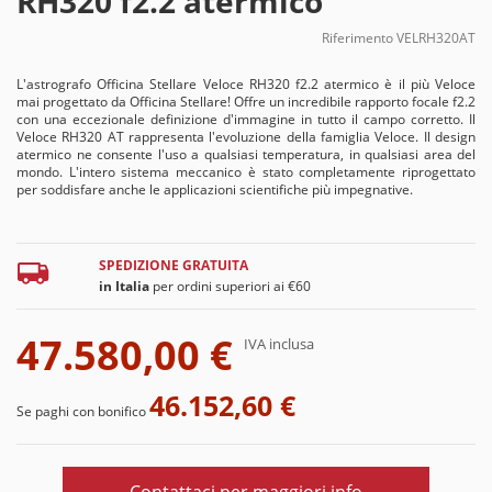
RH320 f2.2 atermico
Riferimento
VELRH320AT
L'astrografo Officina Stellare Veloce RH320 f2.2 atermico è il più Veloce
mai progettato da Officina Stellare! Offre un incredibile rapporto focale f2.2
con una eccezionale definizione d'immagine in tutto il campo corretto. Il
Veloce RH320 AT rappresenta l'evoluzione della famiglia Veloce. Il design
atermico ne consente l'uso a qualsiasi temperatura, in qualsiasi area del
mondo. L'intero sistema meccanico è stato completamente riprogettato
per soddisfare anche le applicazioni scientifiche più impegnative.
SPEDIZIONE GRATUITA
in Italia
per ordini superiori ai €60
47.580,00 €
IVA inclusa
46.152,60 €
Se paghi con bonifico