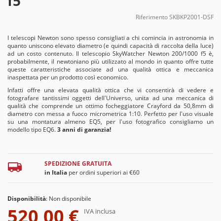
f5
Riferimento
SKBKP2001-DSF
I telescopi Newton sono spesso consigliati a chi comincia in astronomia in
quanto uniscono elevato diametro (e quindi capacità di raccolta della luce)
ad un costo contenuto. Il telescopio SkyWatcher Newton 200/1000 f5 è,
probabilmente, il newtoniano più utilizzato al mondo in quanto offre tutte
queste caratteristiche associate ad una qualità ottica e meccanica
inaspettata per un prodotto così economico.
Infatti offre una elevata qualità ottica che vi consentirà di vedere e
fotografare tantissimi oggetti dell'Universo, unita ad una meccanica di
qualità che comprende un ottimo focheggiatore Crayford da 50,8mm di
diametro con messa a fuoco micrometrica 1:10. Perfetto per l'uso visuale
su una montatura almeno EQ5, per l'uso fotografico consigliamo un
modello tipo EQ6.
3 anni di garanzia!
SPEDIZIONE GRATUITA
in Italia
per ordini superiori ai €60
Disponibilità
:
Non disponibile
520,00 €
IVA inclusa