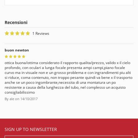
Recensioni
1 Reviews
buon newton
ottica buona/ottima considerato il rapporto qualita/prezzo, valido x il cielo
profondo, con oculari a lunga focale presenta ampi campi,piano focale
curvo ma in visuale non e un grosso problema e con ingrandimenti piu alti
si riduce, coma contenuto, non troppo pesante quindi va bene x il trasporto
anche se un poco ingombrante,necessita di una montatura un po
resistente a causa della lunghezza del tubo, nel complesso un acquisto
consigliabilissimo
By
ale
on
14/10/2017
SIGN UP TO NEWSLETTER