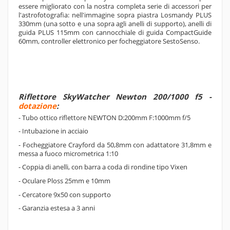
essere migliorato con la nostra completa serie di accessori per
l'astrofotografia: nell'immagine sopra piastra Losmandy PLUS
330mm (una sotto e una sopra agli anelli di supporto), anelli di
guida PLUS 115mm con cannocchiale di guida CompactGuide
60mm, controller elettronico per focheggiatore SestoSenso.
Riflettore SkyWatcher Newton 200/1000 f5 -
dotazione
:
- Tubo ottico riflettore NEWTON D:200mm F:1000mm f/5
- Intubazione in acciaio
- Focheggiatore Crayford da 50,8mm con adattatore 31,8mm e
messa a fuoco micrometrica 1:10
- Coppia di anelli, con barra a coda di rondine tipo Vixen
- Oculare Ploss
25mm e 10mm
- Cercatore 9x50 con supporto
- Garanzia estesa a 3 anni