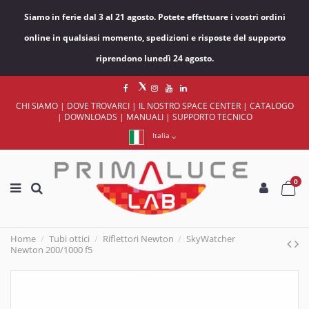
Siamo in ferie dal 3 al 21 agosto. Potete effettuare i vostri ordini
online in qualsiasi momento, spedizioni e risposte del supporto
riprendono lunedì 24 agosto.
CHI SIAMO
|
DOVE TROVARCI
|
IL NOSTRO SPACE CENTER
|
CATALOGO
|
DOWNLOADS
|
MANUALI
|
SUPPORTO TECNICO
Italia
0
Home
Tubi ottici
Riflettori Newton
SkyWatcher
Newton 200/1000 f5