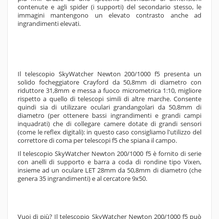
contenute e agli spider (i supporti) del secondario stesso, le
immagini mantengono un elevato contrasto anche ad
ingrandimenti elevati.
Il telescopio SkyWatcher Newton 200/1000 f5 presenta un
solido focheggiatore Crayford da 50,8mm di diametro con
riduttore 31,8mm e messa a fuoco micrometrica 1:10, migliore
rispetto a quello di telescopi simili di altre marche. Consente
quindi sia di utilizzare oculari grandangolari da 50,8mm di
diametro (per ottenere bassi ingrandimenti e grandi campi
inquadrati) che di collegare camere dotate di grandi sensori
(come le reflex digitali): in questo caso consigliamo l'utilizzo del
correttore di coma per telescopi f5 che spiana il campo.
Il telescopio SkyWatcher Newton 200/1000 f5 è fornito di serie
con anelli di supporto e barra a coda di rondine tipo Vixen,
insieme ad un oculare LET 28mm da 50,8mm di diametro (che
genera 35 ingrandimenti) e al cercatore 9x50.
Vuoi di più? Il telescopio
SkyWatcher Newton 200/1000 f5
può