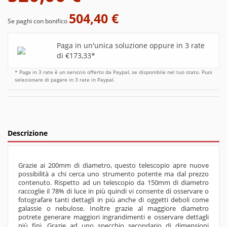
504,40 €
Se paghi con bonifico
Paga in un'unica soluzione oppure in 3 rate
di €173,33*
* Paga in 3 rate è un servizio offerto da Paypal, se disponibile nel tuo stato. Puoi
selezionare di pagare in 3 rate in Paypal.
Descrizione
Grazie ai 200mm di diametro, questo telescopio apre nuove
possibilità a chi cerca uno strumento potente ma dal prezzo
contenuto. Rispetto ad un telescopio da 150mm di diametro
raccoglie il 78% di luce in più quindi vi consente di osservare o
fotografare tanti dettagli in più anche di oggetti deboli come
galassie o nebulose. Inoltre grazie al maggiore diametro
potrete generare maggiori ingrandimenti e osservare dettagli
più fini. Grazie ad uno specchio secondario di dimensioni