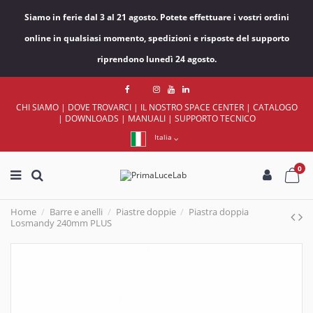
Siamo in ferie dal 3 al 21 agosto. Potete effettuare i vostri ordini
online in qualsiasi momento, spedizioni e risposte del supporto
riprendono lunedì 24 agosto.
CHI SIAMO
|
DOVE TROVARCI
|
IL NOSTRO SPACE CENTER
|
CATALOGO
|
DOWNLOADS
|
MANUALI
|
SUPPORTO TECNICO
Italia
0
Home
Barre e anelli
Piastre doppie
Piastra doppia
Losmandy 240mm PLUS