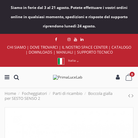
Siamo in ferie dal 3 al 21 agosto. Potete effettuare i vostri ordini
online in qualsiasi momento, spedizioni e risposte del supporto
riprendono lunedì 24 agosto.
CHI SIAMO
|
DOVE TROVARCI
|
IL NOSTRO SPACE CENTER
|
CATALOGO
|
DOWNLOADS
|
MANUALI
|
SUPPORTO TECNICO
Italia
0
Home
Focheggiatori
Parti di ricambio
Boccola gialla
per SESTO SENSO 2