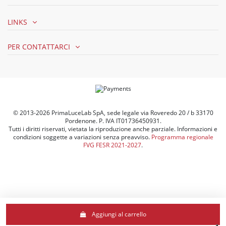
LINKS
PER CONTATTARCI
© 2013-2026 PrimaLuceLab SpA, sede legale via Roveredo 20 / b 33170
Pordenone. P. IVA IT01736450931.
Tutti i diritti riservati, vietata la riproduzione anche parziale. Informazioni e
condizioni soggette a variazioni senza preavviso.
Programma regionale
FVG FESR 2021-2027
.
Le tue preferenze relative alla privacy
Aggiungi al carrello
Informativa sulla raccolta