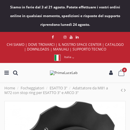
Siamo in ferie dal 3 al 21 agosto. Potete effettuare i vostri ordini
online in qualsiasi momento, spedizioni e risposte del supporto
riprendono lunedì 24 agosto.
CHI SIAMO
|
DOVE TROVARCI
|
IL NOSTRO SPACE CENTER
|
CATALOGO
|
DOWNLOADS
|
MANUALI
|
SUPPORTO TECNICO
Italia
0
Home
Focheggiatori
ESATTO 3"
Adattatore da M81 a
M72 con stop ring per ESATTO 3" e ARCO 3"