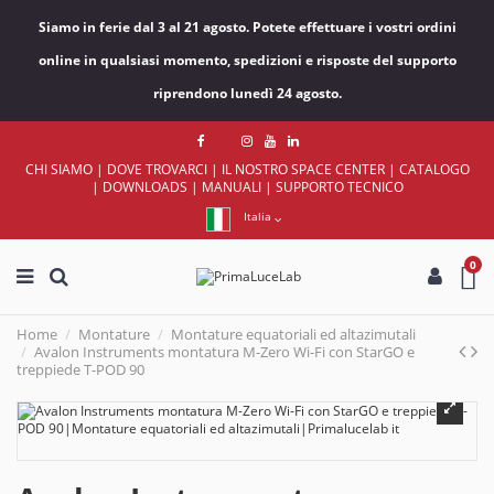
Siamo in ferie dal 3 al 21 agosto. Potete effettuare i vostri ordini
online in qualsiasi momento, spedizioni e risposte del supporto
riprendono lunedì 24 agosto.
CHI SIAMO
|
DOVE TROVARCI
|
IL NOSTRO SPACE CENTER
|
CATALOGO
|
DOWNLOADS
|
MANUALI
|
SUPPORTO TECNICO
Italia
0
Home
Montature
Montature equatoriali ed altazimutali
Avalon Instruments montatura M-Zero Wi-Fi con StarGO e
treppiede T-POD 90