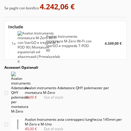
4.242,06 €
Se paghi con bonifico
Include
Avalon Instruments
montatura M-Zero Wi-Fi con
1x
4.349,00 €
StarGO e treppiede T-POD
90
Accessori Opzionali
Avalon instruments Adattatore QHY polemaster per
montatura M-Zero
31,00 €
Out of stock
Avalon Instruments asta contrappesi lunghezza 145mm per
M-Zero e M-Uno
40,00 €
Out of stock