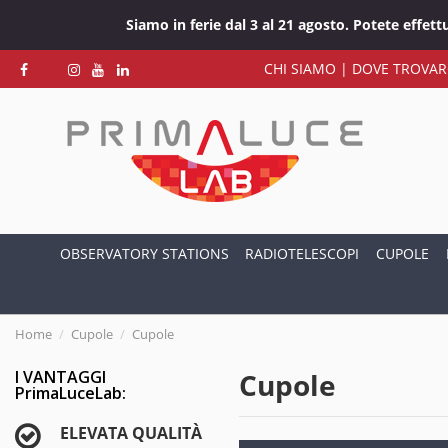
Siamo in ferie dal 3 al 21 agosto. Potete effet
CHI SIAMO
|
DOVE TROVAR
OBSERVATORY STATIONS
RADIOTELESCOPI
CUPOLE
Home
Cupole
Cupole
I VANTAGGI
Cupole
PrimaLuceLab:
ELEVATA QUALITÀ