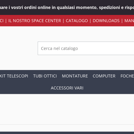
tuare i vostri ordini online in qualsiasi momento, spedizioni e ri
CI
|
IL NOSTRO SPACE CENTER
|
CATALOGO
|
DOWNLOADS
|
MAN
KIT TELESCOPI
TUBI OTTICI
MONTATURE
COMPUTER
FOCHE
ACCESSORI VARI