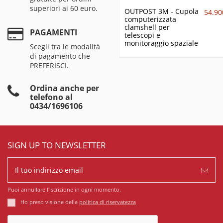
superiori ai 60 euro.
OUTPOST 3M - Cupola
54.90
computerizzata
clamshell per
PAGAMENTI
telescopi e
monitoraggio spaziale
Scegli tra le modalità
di pagamento che
PREFERISCI.
Ordina anche per
telefono al
0434/1696106
SIGN UP TO NEWSLETTER
Puoi annullare l'iscrizione in ogni momento.
Ho preso visione della
politica di riservatezza