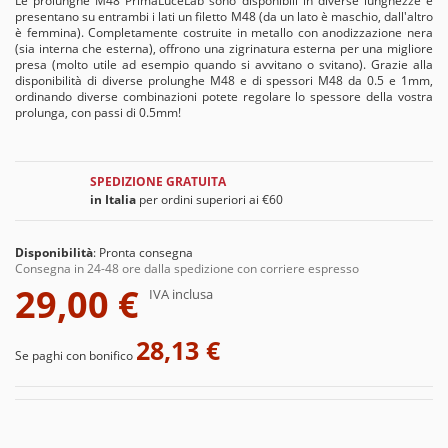
Le prolunghe M48 PrimaLuceLab sono disponibili in diverse lunghezze e
presentano su entrambi i lati un filetto M48 (da un lato è maschio, dall'altro
è femmina). Completamente costruite in metallo con anodizzazione nera
(sia interna che esterna), offrono una zigrinatura esterna per una migliore
presa (molto utile ad esempio quando si avvitano o svitano). Grazie alla
disponibilità di diverse prolunghe M48 e di spessori M48 da 0.5 e 1mm,
ordinando diverse combinazioni potete regolare lo spessore della vostra
prolunga, con passi di 0.5mm!
SPEDIZIONE GRATUITA
in Italia
per ordini superiori ai €60
Disponibilità
:
Pronta consegna
Consegna in 24-48 ore dalla spedizione con corriere espresso
29,00 €
IVA inclusa
28,13 €
Se paghi con bonifico