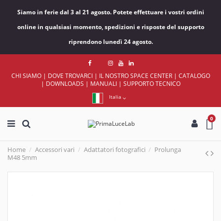
Siamo in ferie dal 3 al 21 agosto. Potete effettuare i vostri ordini
online in qualsiasi momento, spedizioni e risposte del supporto
riprendono lunedì 24 agosto.
CHI SIAMO
|
DOVE TROVARCI
|
IL NOSTRO SPACE CENTER
|
CATALOGO
|
DOWNLOADS
|
MANUALI
|
SUPPORTO TECNICO
Italia
0
Home
Accessori vari
Adattatori fotografici
Prolunga
M48 5mm