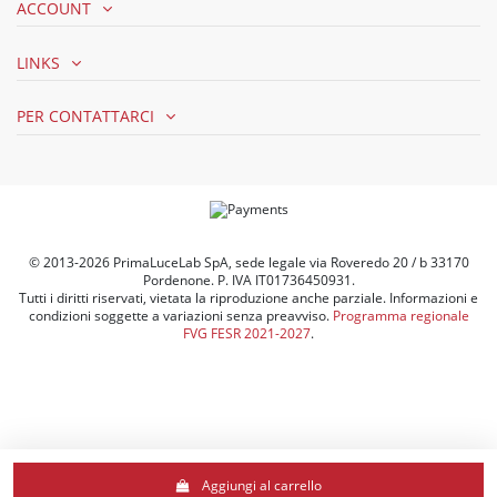
ACCOUNT
LINKS
PER CONTATTARCI
© 2013-2026 PrimaLuceLab SpA, sede legale via Roveredo 20 / b 33170
Pordenone. P. IVA IT01736450931.
Tutti i diritti riservati, vietata la riproduzione anche parziale. Informazioni e
condizioni soggette a variazioni senza preavviso.
Programma regionale
FVG FESR 2021-2027
.
Le tue preferenze relative alla privacy
Aggiungi al carrello