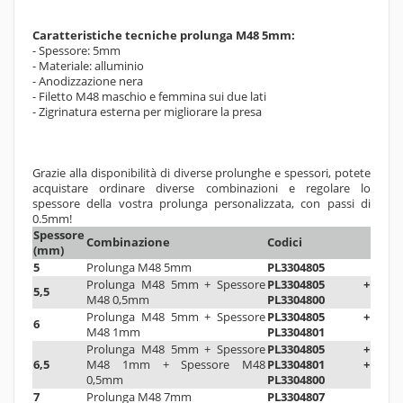
Caratteristiche tecniche prolunga M48 5mm:
- Spessore: 5mm
- Materiale: alluminio
- Anodizzazione nera
- Filetto M48 maschio e femmina sui due lati
- Zigrinatura esterna per migliorare la presa
Grazie alla disponibilità di diverse prolunghe e spessori, potete
acquistare ordinare diverse combinazioni e regolare lo
spessore della vostra prolunga personalizzata, con passi di
0.5mm!
Spessore
Combinazione
Codici
(mm)
5
Prolunga M48 5mm
PL3304805
Prolunga M48 5mm + Spessore
PL3304805 +
5,5
M48 0,5mm
PL3304800
Prolunga M48 5mm + Spessore
PL3304805 +
6
M48 1mm
PL3304801
Prolunga M48 5mm + Spessore
PL3304805 +
6,5
M48 1mm + Spessore M48
PL3304801 +
0,5mm
PL3304800
7
Prolunga M48 7mm
PL3304807