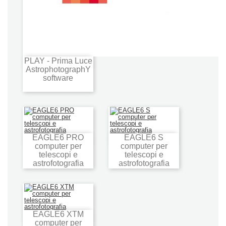
PLAY - Prima Luce
Aggiungi al carrello
AstrophotographY
software
EAGLE6 PRO
EAGLE6 S
Aggiungi al carrello
Aggiungi al carrello
computer per
computer per
telescopi e
telescopi e
astrofotografia
astrofotografia
EAGLE6 XTM
Aggiungi al carrello
computer per