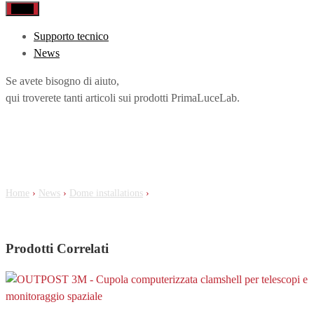
Menu
Supporto tecnico
News
Se avete bisogno di aiuto,
qui troverete tanti articoli sui prodotti PrimaLuceLab.
Cupola OUTPOST 3M installata al Mini-
Array ASTRI sull’isola di Tenerife
(Canarie, Spagna)
Home
›
News
›
Dome installations
›
Cupola OUTPOST 3M installata al
Mini-Array ASTRI sull’isola di Tenerife (Canarie, Spagna)
Prodotti Correlati